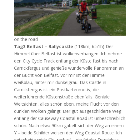
on the road
Tag3
Belfast – Ballycastle
(118km, 6:51h) Der
Himmel über Belfast ist wolkenverhangen. Ich nehme
den City Cycle Track entlang der Küste fast bis nach
Carrickfergus und genieße wundervolle Panoramen an
der Bucht von Belfast. Vor mir ist der Himmel
weißblau, hinter mir dunkelgrau. Das Castle in
Carrickferrgus ist ein Postkartenmotiv, die
weiterführende Küstenstraße ebenfalls. Geniale
Weitsichten, alles schön eben, meine Flucht vor den
dunklen Wolken gelingt. Der gut ausgeschilderte Weg
entlang der Causeway Coastal Road ist unbeschreiblich
schön. Nach etwa 90km gabelt sich der Weg an einem
Y – beide Schilder weisen den Weg Coastal Route. Ich
entscheide mich für „rechts“ – ein fataler Entschluss.