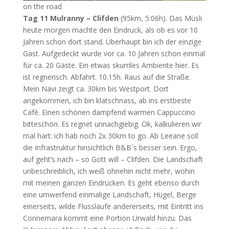
on the road
Tag 11 Mulranny – Clifden
(95km, 5:06h). Das Müsli
heute morgen machte den Eindruck, als ob es vor 10
Jahren schon dort stand. Überhaupt bin ich der einzige
Gast. Aufgedeckt wurde vor ca. 10 Jahren schon einmal
für ca. 20 Gäste. Ein etwas skurriles Ambiente hier. Es
ist regnerisch. Abfahrt. 10.15h. Raus auf die Straße.
Mein Navi zeigt ca. 30km bis Westport. Dort
angekommen, ich bin klatschnass, ab ins erstbeste
Café. Einen schönen dampfend warmen Cappuccino
bitteschön. Es regnet unnachgiebig. Ok, kalkulieren wir
mal hart: ich hab noch 2x 30km to go. Ab Leeane soll
die Infrastruktur hinsichtlich B&B´s besser sein. Ergo,
auf geht’s nach – so Gott will – Clifden. Die Landschaft
unbeschreiblich, ich weiß ohnehin nicht mehr, wohin
mit meinen ganzen Eindrücken. Es geht ebenso durch
eine umwerfend einmalige Landschaft, Hügel, Berge
einerseits, wilde Flussläufe andererseits, mit Eintritt ins
Connemara kommt eine Portion Urwald hinzu. Das