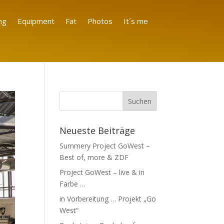
ng
Equipment
Fat
Photos
It´s me
Neueste Beiträge
Summery Project GoWest –
Best of, more & ZDF
Project GoWest – live & in
Farbe …
in Vorbereitung … Projekt „Go
West“