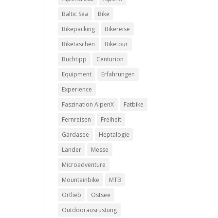
Baltic Sea
Bike
Bikepacking
Bikereise
Biketaschen
Biketour
Buchtipp
Centurion
Equipment
Erfahrungen
Experience
Faszination AlpenX
Fatbike
Fernreisen
Freiheit
Gardasee
Heptalogie
Länder
Messe
Microadventure
Mountainbike
MTB
Ortlieb
Ostsee
Outdoorausrüstung