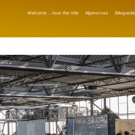
Welcome … love the ride
Alpencross
Bikepacki