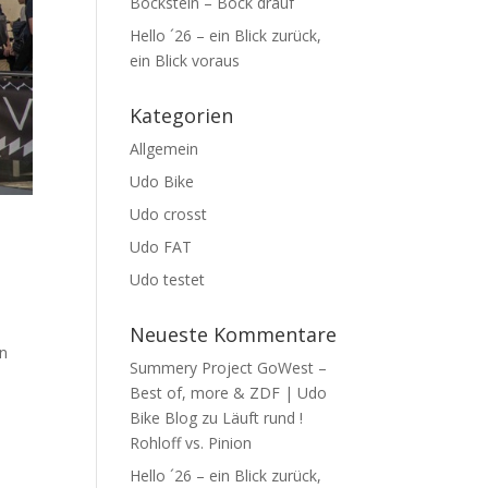
Bockstein – Bock drauf
Hello ´26 – ein Blick zurück,
ein Blick voraus
Kategorien
Allgemein
Udo Bike
Udo crosst
Udo FAT
Udo testet
Neueste Kommentare
on
Summery Project GoWest –
Best of, more & ZDF | Udo
Bike Blog
zu
Läuft rund !
Rohloff vs. Pinion
Hello ´26 – ein Blick zurück,