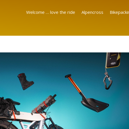
Welcome … love the ride
Alpencross
Bikepacki