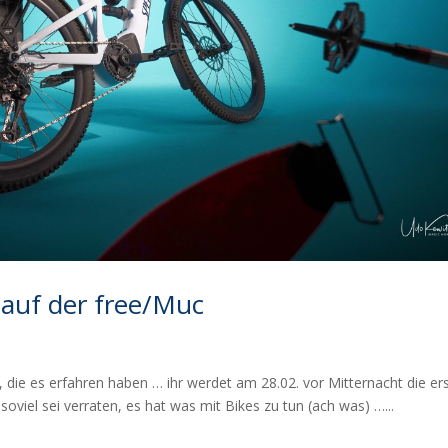
uf der free/Muc
, die es erfahren haben … ihr werdet am 28.02. vor Mitternacht die er
soviel sei verraten, es hat was mit Bikes zu tun (ach was) …...