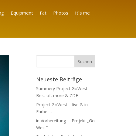
ng
Equipment
Fat
Photos
It´s me
Neueste Beiträge
Summery Project GoWest –
Best of, more & ZDF
Project GoWest – live & in
Farbe …
in Vorbereitung … Projekt „Go
West“