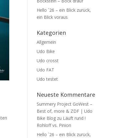
Bockstein – Bock drauf
Hello ´26 – ein Blick zurück,
ein Blick voraus
Kategorien
Allgemein
Udo Bike
Udo crosst
Udo FAT
Udo testet
Neueste Kommentare
Summery Project GoWest –
Best of, more & ZDF | Udo
sten
Bike Blog
zu
Läuft rund !
Rohloff vs. Pinion
Hello ´26 – ein Blick zurück,