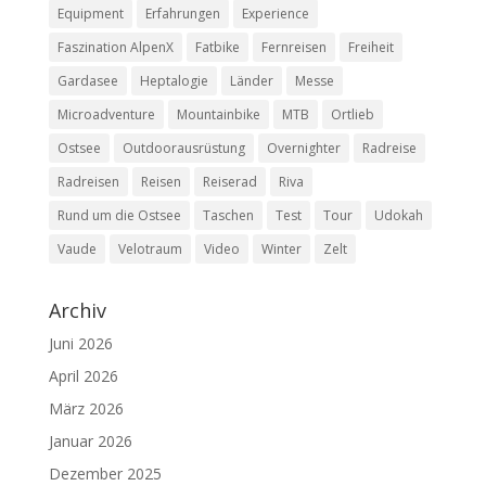
Equipment
Erfahrungen
Experience
Faszination AlpenX
Fatbike
Fernreisen
Freiheit
Gardasee
Heptalogie
Länder
Messe
Microadventure
Mountainbike
MTB
Ortlieb
Ostsee
Outdoorausrüstung
Overnighter
Radreise
Radreisen
Reisen
Reiserad
Riva
Rund um die Ostsee
Taschen
Test
Tour
Udokah
Vaude
Velotraum
Video
Winter
Zelt
Archiv
Juni 2026
April 2026
März 2026
Januar 2026
Dezember 2025