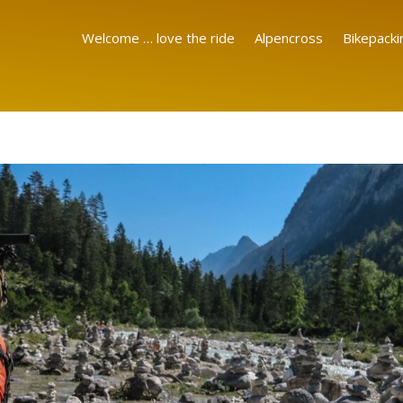
Welcome … love the ride
Alpencross
Bikepacki