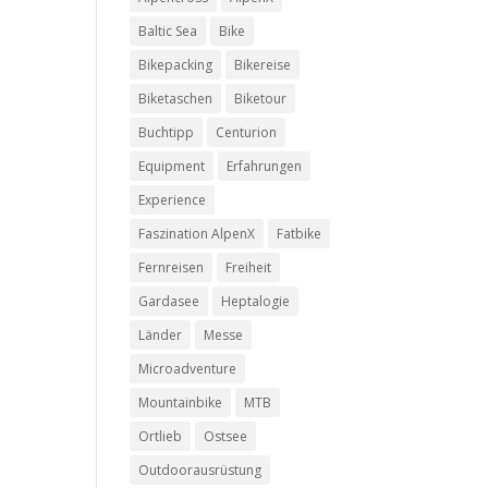
Baltic Sea
Bike
Bikepacking
Bikereise
Biketaschen
Biketour
Buchtipp
Centurion
Equipment
Erfahrungen
Experience
Faszination AlpenX
Fatbike
Fernreisen
Freiheit
Gardasee
Heptalogie
Länder
Messe
Microadventure
Mountainbike
MTB
Ortlieb
Ostsee
Outdoorausrüstung