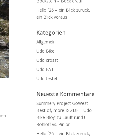
Bockstein – Bock drauf
Hello ´26 – ein Blick zurück,
ein Blick voraus
Kategorien
Allgemein
Udo Bike
Udo crosst
Udo FAT
Udo testet
Neueste Kommentare
Summery Project GoWest –
Best of, more & ZDF | Udo
inen
Bike Blog
zu
Läuft rund !
Rohloff vs. Pinion
Hello ´26 – ein Blick zurück,