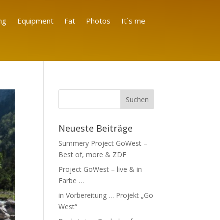
ng
Equipment
Fat
Photos
It´s me
Neueste Beiträge
Summery Project GoWest –
Best of, more & ZDF
Project GoWest – live & in
Farbe …
in Vorbereitung … Projekt „Go
West“