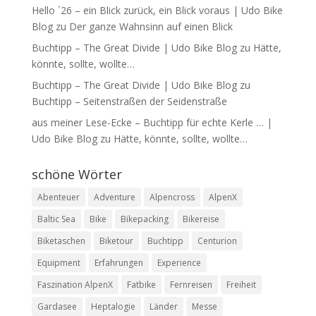
Hello ´26 – ein Blick zurück, ein Blick voraus | Udo Bike
Blog
zu
Der ganze Wahnsinn auf einen Blick
Buchtipp – The Great Divide | Udo Bike Blog
zu
Hätte,
könnte, sollte, wollte…
Buchtipp – The Great Divide | Udo Bike Blog
zu
Buchtipp – Seitenstraßen der Seidenstraße
aus meiner Lese-Ecke – Buchtipp für echte Kerle … |
Udo Bike Blog
zu
Hätte, könnte, sollte, wollte…
schöne Wörter
Abenteuer
Adventure
Alpencross
AlpenX
Baltic Sea
Bike
Bikepacking
Bikereise
Biketaschen
Biketour
Buchtipp
Centurion
Equipment
Erfahrungen
Experience
Faszination AlpenX
Fatbike
Fernreisen
Freiheit
Gardasee
Heptalogie
Länder
Messe