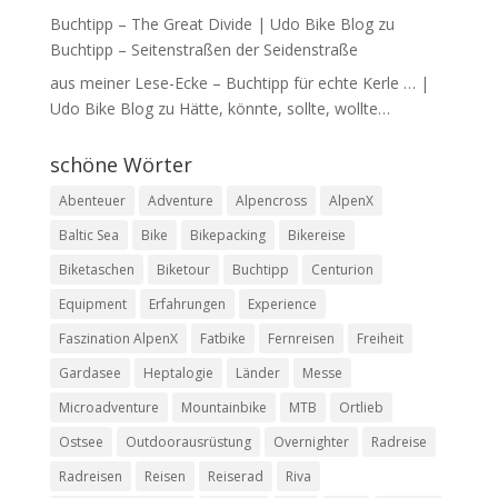
Buchtipp – The Great Divide | Udo Bike Blog
zu
Buchtipp – Seitenstraßen der Seidenstraße
aus meiner Lese-Ecke – Buchtipp für echte Kerle … |
Udo Bike Blog
zu
Hätte, könnte, sollte, wollte…
schöne Wörter
Abenteuer
Adventure
Alpencross
AlpenX
Baltic Sea
Bike
Bikepacking
Bikereise
Biketaschen
Biketour
Buchtipp
Centurion
Equipment
Erfahrungen
Experience
Faszination AlpenX
Fatbike
Fernreisen
Freiheit
Gardasee
Heptalogie
Länder
Messe
Microadventure
Mountainbike
MTB
Ortlieb
Ostsee
Outdoorausrüstung
Overnighter
Radreise
Radreisen
Reisen
Reiserad
Riva