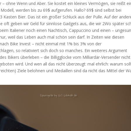
uer – ohne Wenn und Aber. Sie kostet ein kleines Vermögen, sie reißt ei
 Modell, werden bis zu 69$ aufgerufen. Hallo? 69$ sind selbst bei
sten Bier. Das ist ein großer Schluck aus der Pulle. Auf der ander
ie oft geben wir Geld für sinnlose Gadgets aus, die wir 2Wo später s
 beim Italiener noch einen Nachtisch, Cappuccino und einen – ungesu
nur, weil das Leben auch mal schön sein darf. In Zeiten wie diesen
nach Bike Invest – nicht einmal mit 1% bis 3% von der
agen, so relativiert sich doch so manches. Ein weiteres Argument
des Bikers überleben – die Billigglocke vom Milliardär-Versender nicht
eboten wird. Und wen all das nicht überzeugt: mal ehrlich: warum soll
reichten) Ziele belohnen und Medaillen sind da nicht das Mittel der Wa