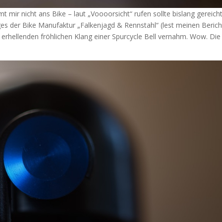
 mir nicht ans Bike – laut „Voooorsicht“ rufen sollte bislang gereich
es der Bike Manufaktur „Falkenjagd & Rennstahl“ (lest meinen Berich
n erhellenden fröhlichen Klang einer Spurcycle Bell vernahm. Wow. Die