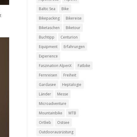
t
Baltic Sea
Bike
t
Bikepacking
Bikereise
Biketaschen
Biketour
Buchtipp
Centurion
Equipment
Erfahrungen
Experience
Faszination AlpenX
Fatbike
Fernreisen
Freiheit
Gardasee
Heptalogie
Länder
Messe
Microadventure
Mountainbike
MTB
Ortlieb
Ostsee
Outdoorausrüstung