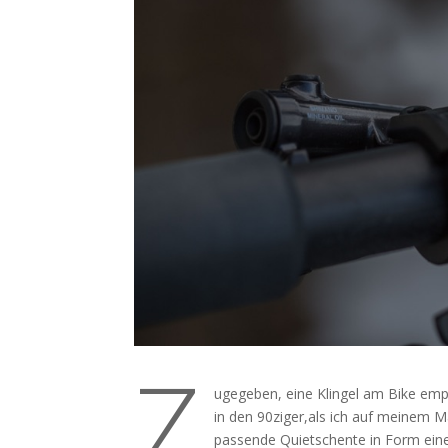
Z
ugegeben, eine Klingel am Bike empf
in den 90ziger,als ich auf meinem
passende Quietschente in Form eine