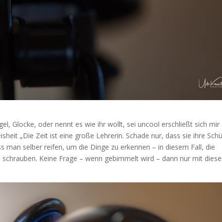
el, Glocke, oder nennt es wie ihr wollt, sei uncool erschließt sich mir
isheit „Die Zeit ist eine große Lehrerin. Schade nur, dass sie ihre Schü
 man selber reifen, um die Dinge zu erkennen – in diesem Fall, die
u schrauben. Keine Frage – wenn gebimmelt wird – dann nur mit dies