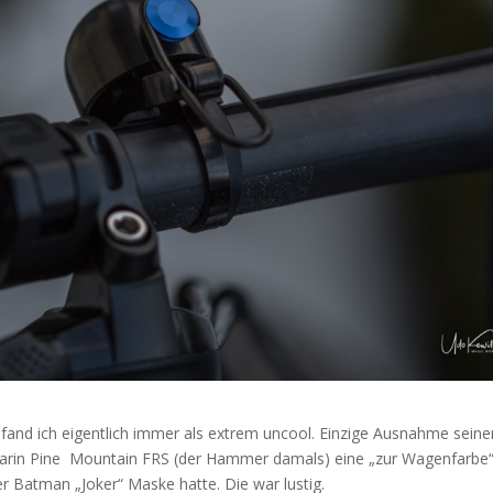
and ich eigentlich immer als extrem uncool. Einzige Ausnahme seiner
 Marin Pine Mountain FRS (der Hammer damals) eine „zur Wagenfarbe
r Batman „Joker“ Maske hatte. Die war lustig.