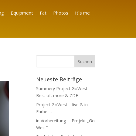
ng
Equipment
Fat
Photos
It´s me
Neueste Beiträge
Summery Project GoWest –
Best of, more & ZDF
Project GoWest – live & in
Farbe …
in Vorbereitung … Projekt „Go
West“