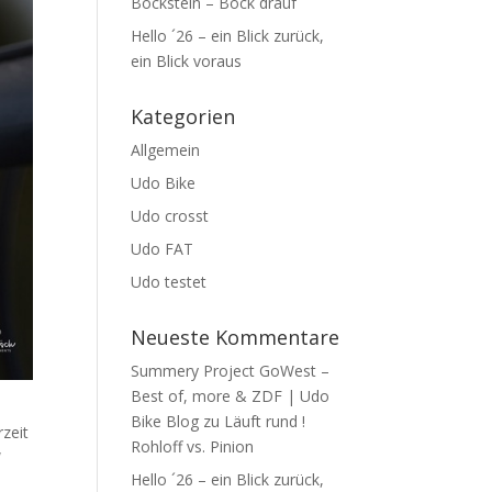
Bockstein – Bock drauf
Hello ´26 – ein Blick zurück,
ein Blick voraus
Kategorien
Allgemein
Udo Bike
Udo crosst
Udo FAT
Udo testet
Neueste Kommentare
Summery Project GoWest –
Best of, more & ZDF | Udo
Bike Blog
zu
Läuft rund !
zeit
Rohloff vs. Pinion
“
Hello ´26 – ein Blick zurück,