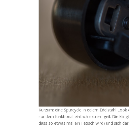
Kurzum: eine Spurcycle in edlem Edelstahl Look 
sondern funktional einfach extrem geil. Die kling
dass so etwas mal ein Fetisch wird) und sich dar