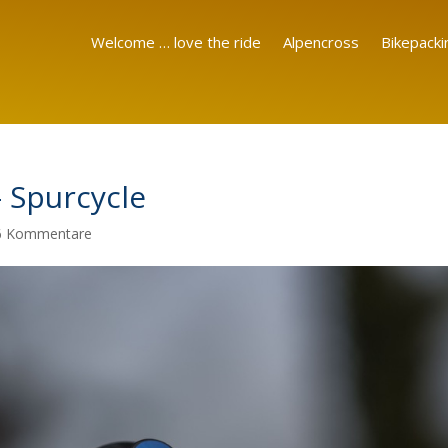
Welcome … love the ride
Alpencross
Bikepacki
– Spurcycle
6 Kommentare