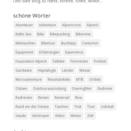
Udo Bike Blog
zu
Hätte, könnte, sollte, wollte…
schöne Wörter
Abenteuer
Adventure
Alpencross
AlpenX
Baltic Sea
Bike
Bikepacking
Bikereise
Biketaschen
Biketour
Buchtipp
Centurion
Equipment
Erfahrungen
Experience
Faszination AlpenX
Fatbike
Fernreisen
Freiheit
Gardasee
Heptalogie
Länder
Messe
Microadventure
Mountainbike
MTB
Ortlieb
Ostsee
Outdoorausrüstung
Overnighter
Radreise
Radreisen
Reisen
Reiserad
Riva
Rund um die Ostsee
Taschen
Test
Tour
Udokah
Vaude
Velotraum
Video
Winter
Zelt