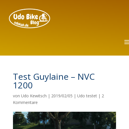
Test Guylaine – NVC
1200
von
Udo Kewitsch
|
2019/02/05
|
Udo testet
|
2
Kommentare