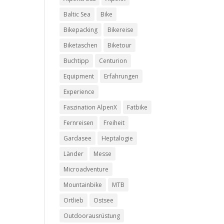
Baltic Sea
Bike
Bikepacking
Bikereise
Biketaschen
Biketour
Buchtipp
Centurion
Equipment
Erfahrungen
Experience
Faszination AlpenX
Fatbike
Fernreisen
Freiheit
Gardasee
Heptalogie
Länder
Messe
Microadventure
Mountainbike
MTB
Ortlieb
Ostsee
Outdoorausrüstung