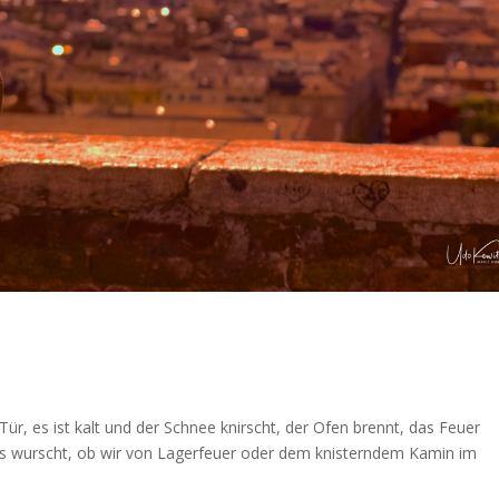
ür, es ist kalt und der Schnee knirscht, der Ofen brennt, das Feuer
es wurscht, ob wir von Lagerfeuer oder dem knisterndem Kamin im