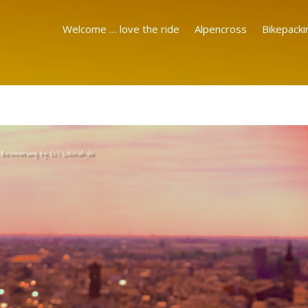
Welcome … love the ride
Alpencross
Bikepacki