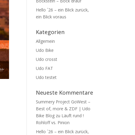
Bockstein – Bock drauf
Hello ´26 – ein Blick zurück,
ein Blick voraus
Kategorien
Allgemein
Udo Bike
Udo crosst
Udo FAT
Udo testet
Neueste Kommentare
Summery Project GoWest –
Best of, more & ZDF | Udo
Bike Blog
zu
Läuft rund !
Rohloff vs. Pinion
Hello ´26 – ein Blick zurück,