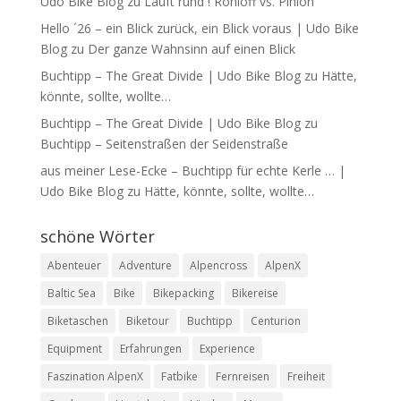
Udo Bike Blog
zu
Läuft rund ! Rohloff vs. Pinion
Hello ´26 – ein Blick zurück, ein Blick voraus | Udo Bike
Blog
zu
Der ganze Wahnsinn auf einen Blick
Buchtipp – The Great Divide | Udo Bike Blog
zu
Hätte,
könnte, sollte, wollte…
Buchtipp – The Great Divide | Udo Bike Blog
zu
Buchtipp – Seitenstraßen der Seidenstraße
aus meiner Lese-Ecke – Buchtipp für echte Kerle … |
Udo Bike Blog
zu
Hätte, könnte, sollte, wollte…
schöne Wörter
Abenteuer
Adventure
Alpencross
AlpenX
Baltic Sea
Bike
Bikepacking
Bikereise
Biketaschen
Biketour
Buchtipp
Centurion
Equipment
Erfahrungen
Experience
Faszination AlpenX
Fatbike
Fernreisen
Freiheit