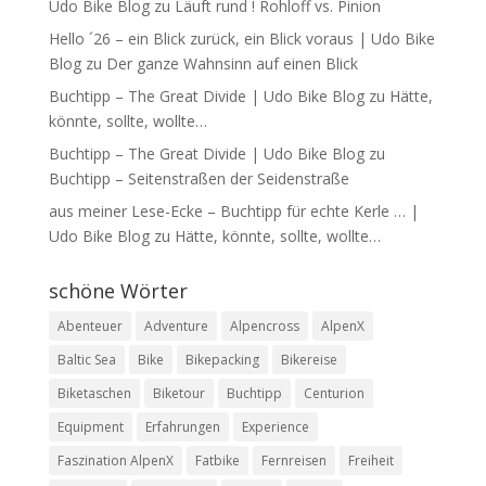
Udo Bike Blog
zu
Läuft rund ! Rohloff vs. Pinion
Hello ´26 – ein Blick zurück, ein Blick voraus | Udo Bike
Blog
zu
Der ganze Wahnsinn auf einen Blick
Buchtipp – The Great Divide | Udo Bike Blog
zu
Hätte,
könnte, sollte, wollte…
Buchtipp – The Great Divide | Udo Bike Blog
zu
Buchtipp – Seitenstraßen der Seidenstraße
aus meiner Lese-Ecke – Buchtipp für echte Kerle … |
Udo Bike Blog
zu
Hätte, könnte, sollte, wollte…
schöne Wörter
Abenteuer
Adventure
Alpencross
AlpenX
Baltic Sea
Bike
Bikepacking
Bikereise
Biketaschen
Biketour
Buchtipp
Centurion
Equipment
Erfahrungen
Experience
Faszination AlpenX
Fatbike
Fernreisen
Freiheit