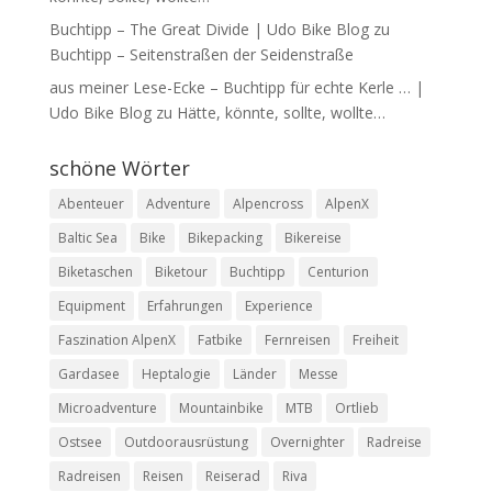
Buchtipp – The Great Divide | Udo Bike Blog
zu
Buchtipp – Seitenstraßen der Seidenstraße
aus meiner Lese-Ecke – Buchtipp für echte Kerle … |
Udo Bike Blog
zu
Hätte, könnte, sollte, wollte…
schöne Wörter
Abenteuer
Adventure
Alpencross
AlpenX
Baltic Sea
Bike
Bikepacking
Bikereise
Biketaschen
Biketour
Buchtipp
Centurion
Equipment
Erfahrungen
Experience
Faszination AlpenX
Fatbike
Fernreisen
Freiheit
Gardasee
Heptalogie
Länder
Messe
Microadventure
Mountainbike
MTB
Ortlieb
Ostsee
Outdoorausrüstung
Overnighter
Radreise
Radreisen
Reisen
Reiserad
Riva