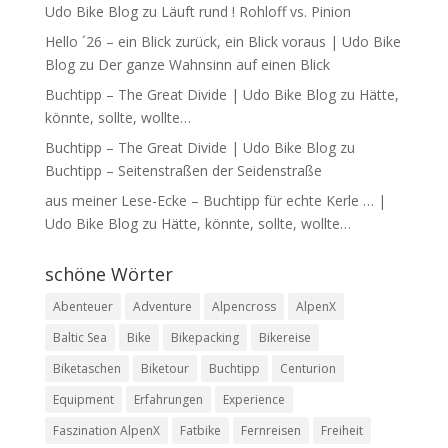
Udo Bike Blog
zu
Läuft rund ! Rohloff vs. Pinion
Hello ´26 – ein Blick zurück, ein Blick voraus | Udo Bike
Blog
zu
Der ganze Wahnsinn auf einen Blick
Buchtipp – The Great Divide | Udo Bike Blog
zu
Hätte,
könnte, sollte, wollte…
Buchtipp – The Great Divide | Udo Bike Blog
zu
Buchtipp – Seitenstraßen der Seidenstraße
aus meiner Lese-Ecke – Buchtipp für echte Kerle … |
Udo Bike Blog
zu
Hätte, könnte, sollte, wollte…
schöne Wörter
Abenteuer
Adventure
Alpencross
AlpenX
Baltic Sea
Bike
Bikepacking
Bikereise
Biketaschen
Biketour
Buchtipp
Centurion
Equipment
Erfahrungen
Experience
Faszination AlpenX
Fatbike
Fernreisen
Freiheit