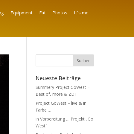
ng
Equipment
Fat
Photos
It´s me
Neueste Beiträge
Summery Project GoWest –
Best of, more & ZDF
Project GoWest – live & in
Farbe …
in Vorbereitung … Projekt „Go
West“