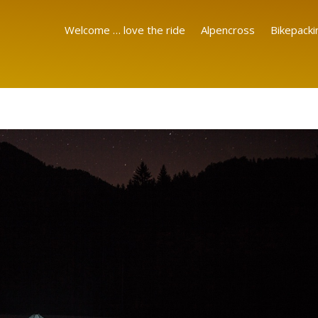
Welcome … love the ride
Alpencross
Bikepacki