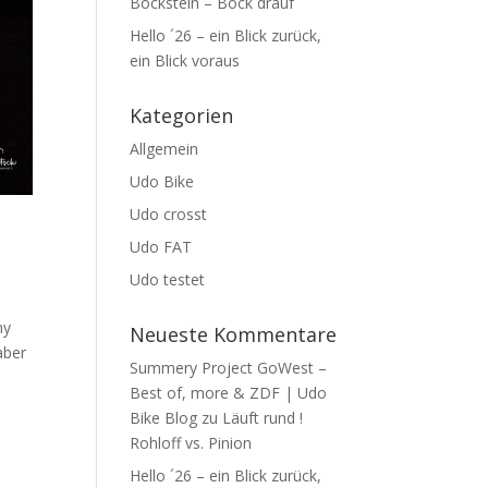
Bockstein – Bock drauf
Hello ´26 – ein Blick zurück,
ein Blick voraus
Kategorien
Allgemein
Udo Bike
Udo crosst
Udo FAT
Udo testet
my
Neueste Kommentare
aber
Summery Project GoWest –
Best of, more & ZDF | Udo
Bike Blog
zu
Läuft rund !
Rohloff vs. Pinion
Hello ´26 – ein Blick zurück,