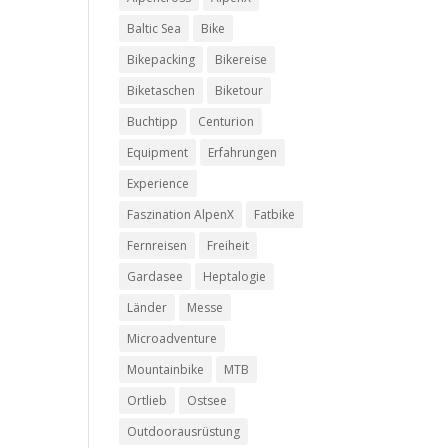
Baltic Sea
Bike
Bikepacking
Bikereise
Biketaschen
Biketour
Buchtipp
Centurion
Equipment
Erfahrungen
Experience
Faszination AlpenX
Fatbike
Fernreisen
Freiheit
Gardasee
Heptalogie
Länder
Messe
Microadventure
Mountainbike
MTB
Ortlieb
Ostsee
Outdoorausrüstung