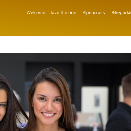
Welcome … love the ride
Alpencross
Bikepacki