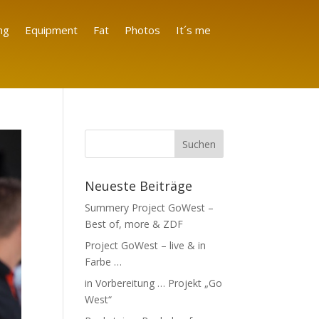
ng
Equipment
Fat
Photos
It´s me
Neueste Beiträge
Summery Project GoWest –
Best of, more & ZDF
Project GoWest – live & in
Farbe …
in Vorbereitung … Projekt „Go
West“