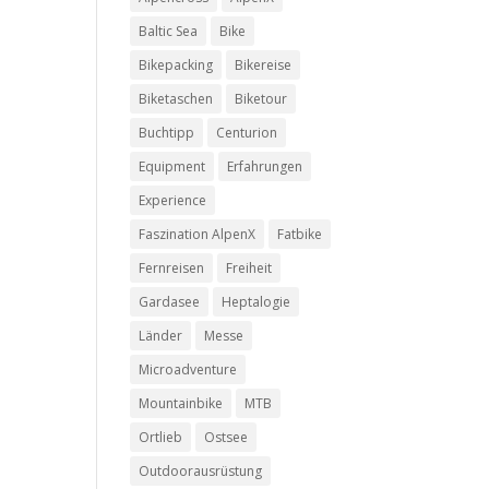
Baltic Sea
Bike
Bikepacking
Bikereise
Biketaschen
Biketour
Buchtipp
Centurion
Equipment
Erfahrungen
Experience
Faszination AlpenX
Fatbike
Fernreisen
Freiheit
Gardasee
Heptalogie
Länder
Messe
Microadventure
Mountainbike
MTB
Ortlieb
Ostsee
Outdoorausrüstung