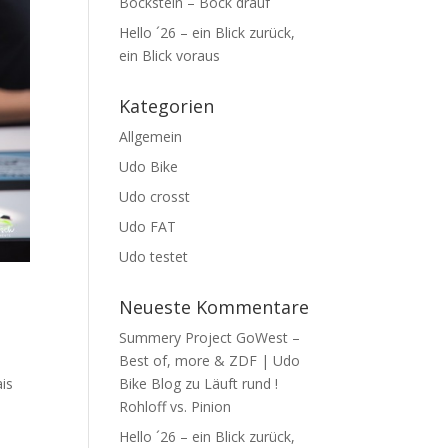
Bockstein – Bock drauf
Hello ´26 – ein Blick zurück,
ein Blick voraus
Kategorien
Allgemein
Udo Bike
Udo crosst
Udo FAT
Udo testet
Neueste Kommentare
Summery Project GoWest –
Best of, more & ZDF | Udo
is
Bike Blog
zu
Läuft rund !
Rohloff vs. Pinion
Hello ´26 – ein Blick zurück,